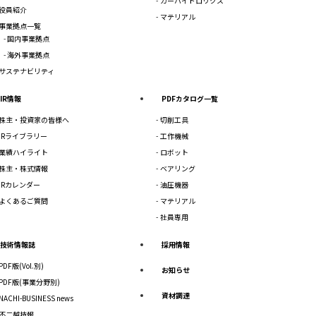
カーハイドロリクス
役員紹介
マテリアル
事業拠点一覧
国内事業拠点
海外事業拠点
サステナビリティ
IR情報
PDFカタログ一覧
株主・投資家の皆様へ
切削工具
IRライブラリー
工作機械
業績ハイライト
ロボット
株主・株式情報
ベアリング
IRカレンダー
油圧機器
よくあるご質問
マテリアル
社員専用
技術情報誌
採用情報
PDF版(Vol.別)
お知らせ
PDF版(事業分野別)
資材調達
NACHI-BUSINESS news
不二越技報