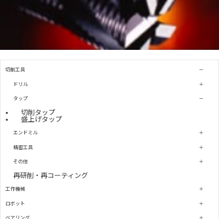
切削工具
ドリル
タップ
切削タップ
盛上げタップ
エンドミル
精密工具
その他
再研削・再コーティング
工作機械
ロボット
ベアリング