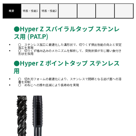
概要
特長・性能1
特長・性能2
●Hyper Z スパイラルタップ ステンレ
ス用 (PAT.P)
ステンレス加工に最適化した溝形状で、切りくず排出性能の向上と安定
加工を実現
切りくず噛み込みのメカニズムを解析して、突発折損が生じ難い食付き
形状を採用
●Hyper Z ポイントタップ ステンレス
用
切れ刃フォームの最適化により、ステンレスで問題となる逃げ面への溶
着を抑制
めねじへの擦れ低減により長寿命を実現