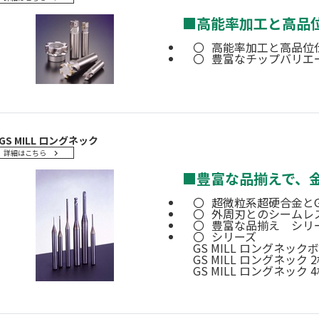
■
高能率加工と高品
高能率加工と高品位
豊富なチップバリエ
GS MILL ロングネック
詳細はこちら
■
豊富な品揃えで、
超微粒系超硬合金と
外周刃とのシームレ
豊富な品揃え シリー
シリーズ
GS MILL ロングネック
GS MILL ロングネック 
GS MILL ロングネック 