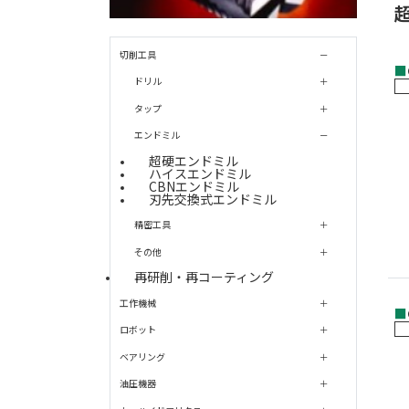
切削工具
■
ドリル
タップ
エンドミル
超硬エンドミル
ハイスエンドミル
CBNエンドミル
刃先交換式エンドミル
精密工具
その他
再研削・再コーティング
工作機械
■
ロボット
ベアリング
油圧機器