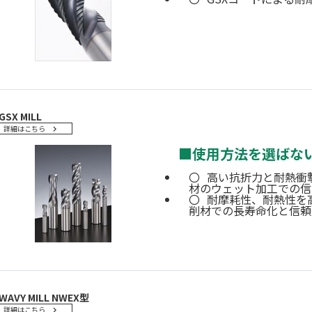
GSX MILL
詳細はこちら
■
使用方法を選ばな
高い抗折力と耐熱衝
材のウェット加工での信
耐摩耗性、耐熱性を
削材での長寿命化と信頼
WAVY MILL NWEX型
詳細はこちら