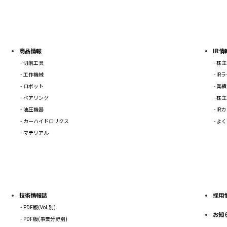
商品情報
IR情
切削工具
株主
工作機械
IR
ロボット
業績
ベアリング
株主
油圧機器
IR
カーハイドロリクス
よく
マテリアル
技術情報誌
採用
PDF版(Vol.別)
お知
PDF版(事業分野別)