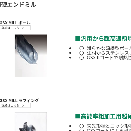
超硬エンドミル
GSX MILL ボール
詳細はこちら
■
汎用から超高速領
滑らかな流線型ボー
生材からステンレス
GSX IIコートで
GSX MILL ラフィング
詳細はこちら
■
高能率粗加工用超
刃先形状とニック形
GSXコートによる