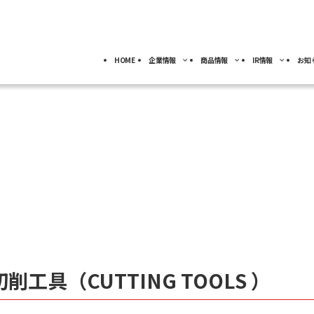
HOME
企業情報
商品情報
IR情報
お知
採用情報
トップ
トップ
トップ
事業分野別)
IRライブラリー
IR情報
ロボット
NACHI-BUSINESS news
業
ジ
4事業の紹介
ッセージ
工作機械
ロボット
ル
IRカレンダー
社員専用
よ
キャリア採用
カーハイドロリクス
企業理念
マテリアル
FAQ
事業拠点
切削工具（CUTTING TOOLS ）