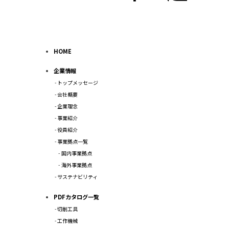
HOME
企業情報
トップメッセージ
会社概要
企業理念
事業紹介
役員紹介
事業拠点一覧
国内事業拠点
海外事業拠点
サステナビリティ
PDFカタログ一覧
切削工具
工作機械