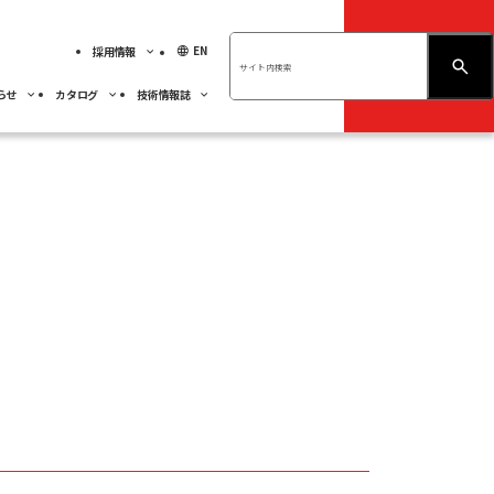
language
EN
採用情報
お問い合わせ
らせ
カタログ
技術情報誌
績ハイライト
展示会情報
ベアリング
不二越技報
先輩社員の紹介
ベアリング
くあるご質問
人材育成
事業紹介
採用MY PAGE
サステナビリティ