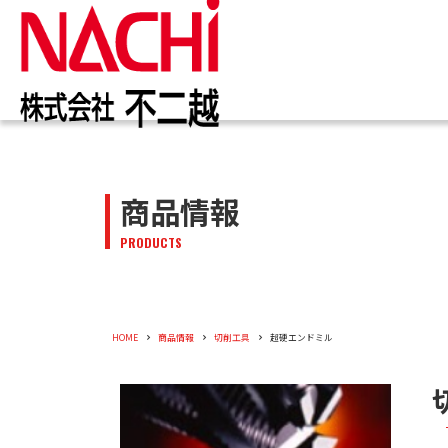
IR情報
お知らせ一覧
カタログ一覧
技術情報誌
トップ
トップ
トップ
トップ
企業情報
商品情報
商品情報
株主・投資家のみなさまへ
トピックス
切削工具
PDF版(Vol.別)
商品情報
工作機械
PDF版(
メッセー
トップメ
切削工具
PRODUCTS
株主・株式情報
油圧機器
マテリア
新卒採用
会社概要
油圧機器
企業情報
役員紹介
HOME
商品情報
切削工具
超硬エンドミル