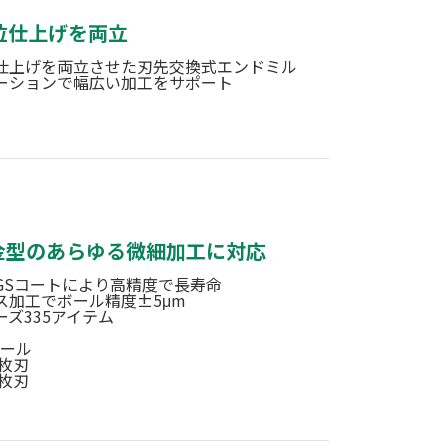
位仕上げを両立
仕上げを両立させた刃先交換式エンドミル
ーションで幅広い加工をサポート
金型のあらゆる微細加工に対応
GSコートにより高精度で長寿命
ス加工でボール精度±5μm
ズ335アイテム
ボール
2枚刃
4枚刃