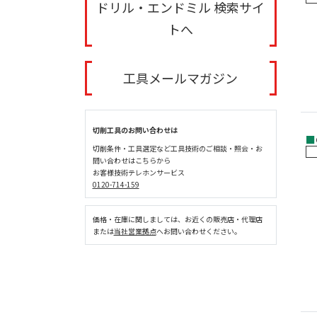
ドリル・エンドミル 検索サイ
トへ
工具メールマガジン
切削工具のお問い合わせは
■
切削条件・工具選定など工具技術のご相談・照会・お
問い合わせはこちらから
お客様技術テレホンサービス
0120-714-159
価格・在庫に関しましては、お近くの販売店・代理店
または
当社営業拠点
へお問い合わせください。