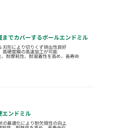
域までカバーするボールエンドミル
ル刃形により切りくず排出性良好
、高硬度鋼の高速加工が可能
耐熱性、耐摩耗性、耐凝着性を高め、長寿命
硬エンドミル
状の最適化により耐欠損性の向上
耐摩耗性、耐熱性を高め、長寿命化