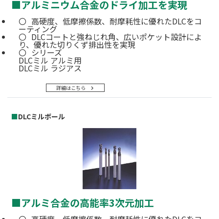
■
アルミニウム合金のドライ加工を実現
高硬度、低摩擦係数、耐摩耗性に優れたDLCをコ
ーティング
DLCコートと強ねじれ角、広いポケット設計によ
り、優れた切りくず排出性を実現
シリーズ
DLCミル アルミ用
DLCミル ラジアス
詳細はこちら
■
DLCミルボール
■
アルミ合金の高能率3次元加工
高硬度、低摩擦係数、耐摩耗性に優れたDLCをコ