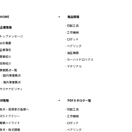
HOME
商品情報
切削工具
企業情報
工作機械
トップメッセージ
ロボット
会社概要
ベアリング
企業理念
油圧機器
事業紹介
カーハイドロリクス
役員紹介
マテリアル
事業拠点一覧
国内事業拠点
海外事業拠点
サステナビリティ
IR情報
PDFカタログ一覧
株主・投資家の皆様へ
切削工具
IRライブラリー
工作機械
業績ハイライト
ロボット
株主・株式情報
ベアリング