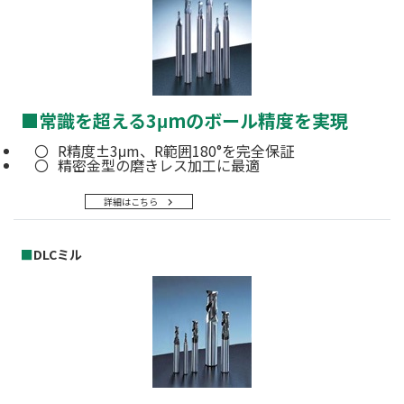
■
常識を超える3μmのボール精度を実現
R精度±3μm、R範囲180°を完全保証
精密金型の磨きレス加工に最適
詳細はこちら
■
DLCミル