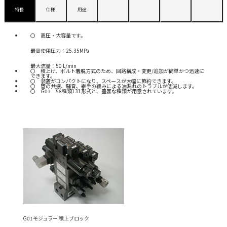
特長
仕様
用途
高圧・大容量です。
最高使用圧力：25.35MPa
最大流量：50 L/min
積上げ、ボルト着脱方式のため、回路構成・変更/追加が簡単かつ迅速に
できます。
装置がコンパクトになり、スペースが大幅に節約できます。
管の共振、騒音、継手の緩みによる油漏れのトラブルが低減します。
G01 58種類131形式と、豊富な種類が用意されています。
G01モジュラー 積上ブロック