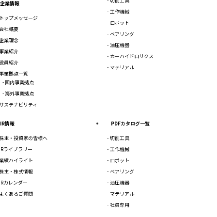
切削工具
企業情報
工作機械
トップメッセージ
ロボット
会社概要
ベアリング
企業理念
油圧機器
事業紹介
カーハイドロリクス
役員紹介
マテリアル
事業拠点一覧
国内事業拠点
海外事業拠点
サステナビリティ
IR情報
PDFカタログ一覧
株主・投資家の皆様へ
切削工具
IRライブラリー
工作機械
業績ハイライト
ロボット
株主・株式情報
ベアリング
IRカレンダー
油圧機器
よくあるご質問
マテリアル
社員専用