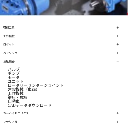
切削工具
工作機械
ロボット
ベアリング
油圧機器
バルブ
ポンプ
モータ
ユニット
ロータリーセンタージョイント
建設機械（車両）
工作機械
鍛圧・成形
自動車
CADデータダウンロード
カーハイドロリクス
マテリアル