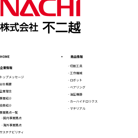
HOME
商品情報
切削工具
企業情報
工作機械
トップメッセージ
ロボット
会社概要
ベアリング
企業理念
油圧機器
事業紹介
カーハイドロリクス
役員紹介
マテリアル
事業拠点一覧
国内事業拠点
海外事業拠点
サステナビリティ