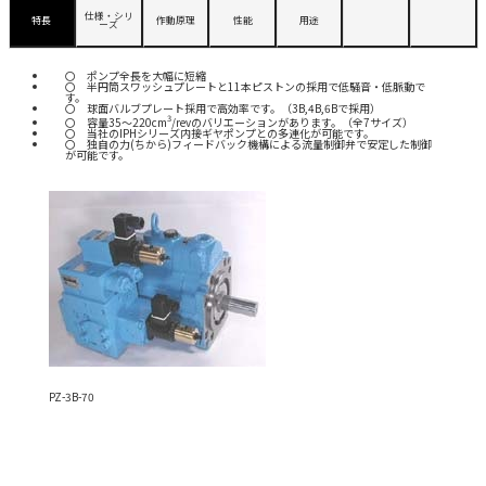
仕様・シリ
特長
作動原理
性能
用途
ーズ
ポンプ全長を大幅に短縮
半円筒スワッシュプレートと11本ピストンの採用で低騒音・低脈動で
す。
球面バルブプレート採用で高効率です。（3B,4B,6Bで採用）
3
容量35～220cm
/revのバリエーションがあります。（全7サイズ）
当社のIPHシリーズ内接ギヤポンプとの多連化が可能です。
独自の力(ちから)フィードバック機構による流量制御弁で安定した制御
が可能です。
PZ-3B-70