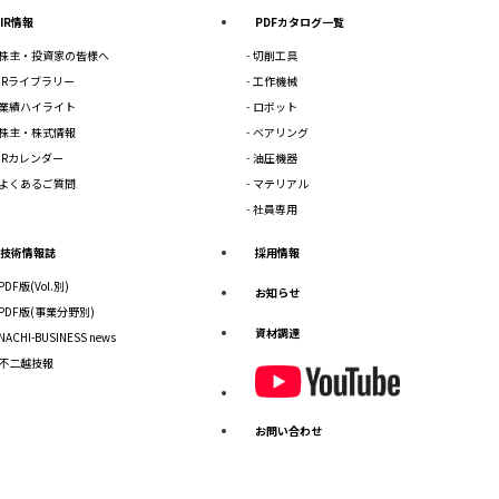
IR情報
PDFカタログ一覧
株主・投資家の皆様へ
切削工具
IRライブラリー
工作機械
業績ハイライト
ロボット
株主・株式情報
ベアリング
IRカレンダー
油圧機器
よくあるご質問
マテリアル
社員専用
技術情報誌
採用情報
PDF版(Vol.別)
お知らせ
PDF版(事業分野別)
資材調達
NACHI-BUSINESS news
不二越技報
お問い合わせ