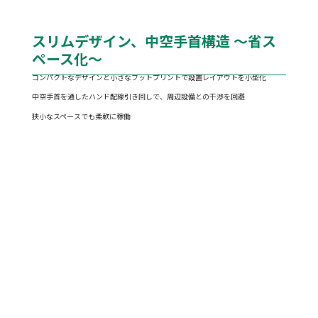
スリムデザイン、中空手首構造 ～省ス
ペース化～
コンパクトなデザインと小さなフットプリントで設置レイアウトを小型化
中空手首を通したハンド配線引き回しで、周辺設備との干渉を回避
狭小なスペースでも柔軟に稼働
外形寸法および動作範囲