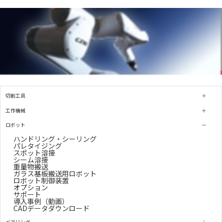
切削工具
工作機械
ロボット
ハンドリング・シーリング
パレタイジング
スポット溶接
シーム溶接
重量物搬送
ガラス基板搬送用ロボット
ロボット制御装置
オプション
サポート
導入事例（動画）
CADデータダウンロード
ベアリング