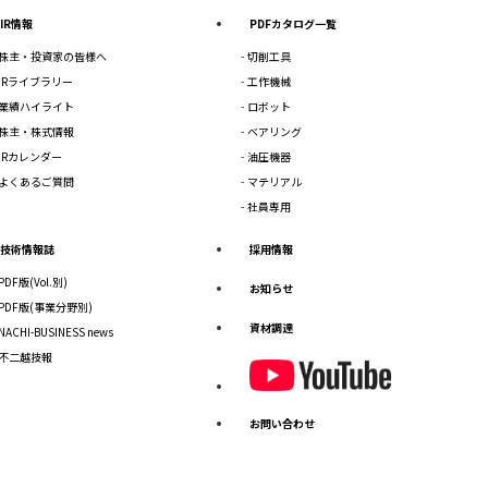
IR情報
PDFカタログ一覧
株主・投資家の皆様へ
切削工具
IRライブラリー
工作機械
業績ハイライト
ロボット
株主・株式情報
ベアリング
IRカレンダー
油圧機器
よくあるご質問
マテリアル
社員専用
技術情報誌
採用情報
PDF版(Vol.別)
お知らせ
PDF版(事業分野別)
資材調達
NACHI-BUSINESS news
不二越技報
お問い合わせ