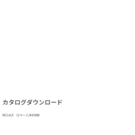
紹介動画
カタログダウンロード
MZ10LF （2ページ/445KB）