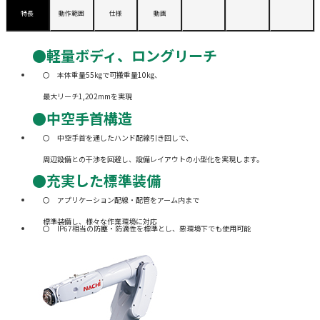
特長
動作範囲
仕様
動画
●軽量ボディ、ロングリーチ
本体重量55kgで可搬重量10kg、
最大リーチ1,202mmを実現
●中空手首構造
中空手首を通したハンド配線引き回しで、
周辺設備との干渉を回避し、設備レイアウトの小型化を実現します。
●充実した標準装備
アプリケーション配線・配管をアーム内まで
標準装備し、様々な作業環境に対応
IP67相当の防塵・防滴性を標準とし、悪環境下でも使用可能