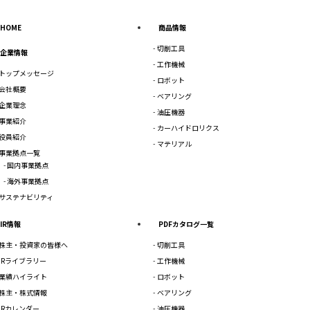
HOME
商品情報
切削工具
企業情報
工作機械
トップメッセージ
ロボット
会社概要
ベアリング
企業理念
油圧機器
事業紹介
カーハイドロリクス
役員紹介
マテリアル
事業拠点一覧
国内事業拠点
海外事業拠点
サステナビリティ
IR情報
PDFカタログ一覧
株主・投資家の皆様へ
切削工具
IRライブラリー
工作機械
業績ハイライト
ロボット
株主・株式情報
ベアリング
IRカレンダー
油圧機器