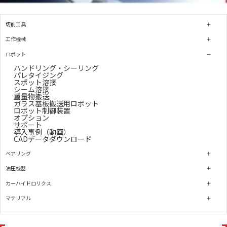
切削工具
工作機械
ロボット
ハンドリング・シーリング
パレタイジング
スポット溶接
シーム溶接
重量物搬送
ガラス基板搬送用ロボット
ロボット制御装置
オプション
サポート
導入事例（動画）
CADデータダウンロード
ベアリング
油圧機器
カーハイドロリクス
マテリアル