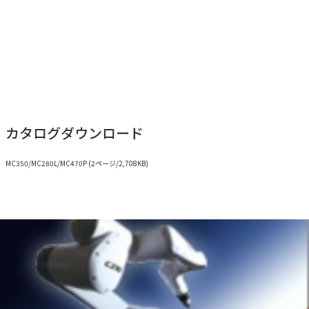
エンコーダ補正画面または動作範囲設定画面を開いた状態でのみ、第4軸は
±360°、第5軸は±125°の動作が可能となります。
カタログダウンロード
MC350/MC280L/MC470P (2ページ/2,708KB)