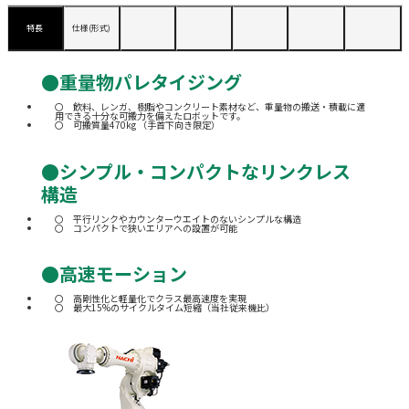
特長
仕様(形式)
●重量物パレタイジング
飲料、レンガ、樹脂やコンクリート素材など、重量物の搬送・積載に適
用できる十分な可搬力を備えたロボットです。
可搬質量470kg （手首下向き限定）
●シンプル・コンパクトなリンクレス
構造
平行リンクやカウンターウエイトのないシンプルな構造
コンパクトで狭いエリアへの設置が可能
●高速モーション
高剛性化と軽量化でクラス最高速度を実現
最大15%のサイクルタイム短縮（当社従来機比）