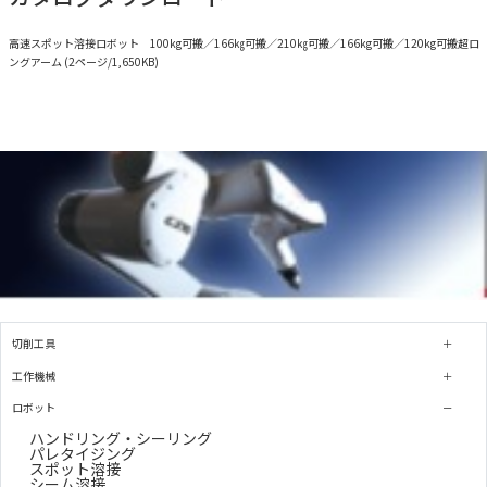
高速スポット溶接ロボット 100kg可搬／166㎏可搬／210㎏可搬／166kg可搬／120kg可搬超ロ
ングアーム (2ページ/1,650KB)
切削工具
工作機械
ロボット
ハンドリング・シーリング
パレタイジング
スポット溶接
シーム溶接