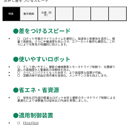
世界と差をつけるスピード
仕様（形
特長
動作範囲
式）
●差をつけるスピード
ロボット作業のサイクルタイムを最短に。加速性と制振性を追求し、軽
量で高剛性。さらに全軸速度を向上させ、エアーカット動作も最短化。これ
らにより生産性が飛躍的に向上します。
●使いやすいロボット
そして使いやすく。最新の機械要素とモータドライブ制御で、位置繰り
返しの高精度化と駆動系の信頼性を向上。
さらにコンパクトとなった本体で、より高密度な設置が可能。
定期点検や部品交換作業を容易化、メンテナンス性も向上します。
●省エネ・省資源
従来比20%減の軽量なロボット本体と最新のモータドライブ制御による
最適化により消費電力は従来比15%減を実現しました。
●適用制御装置
FD18/FD20