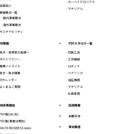
カーハイドロリクス
役員紹介
マテリアル
事業拠点一覧
国内事業拠点
海外事業拠点
サステナビリティ
IR情報
PDFカタログ一覧
株主・投資家の皆様へ
切削工具
IRライブラリー
工作機械
業績ハイライト
ロボット
株主・株式情報
ベアリング
IRカレンダー
油圧機器
よくあるご質問
マテリアル
社員専用
技術情報誌
採用情報
PDF版(Vol.別)
お知らせ
PDF版(事業分野別)
資材調達
NACHI-BUSINESS news