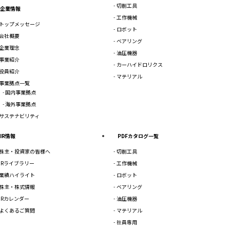
切削工具
企業情報
工作機械
トップメッセージ
ロボット
会社概要
ベアリング
企業理念
油圧機器
事業紹介
カーハイドロリクス
役員紹介
マテリアル
事業拠点一覧
国内事業拠点
海外事業拠点
サステナビリティ
IR情報
PDFカタログ一覧
株主・投資家の皆様へ
切削工具
IRライブラリー
工作機械
業績ハイライト
ロボット
株主・株式情報
ベアリング
IRカレンダー
油圧機器
よくあるご質問
マテリアル
社員専用