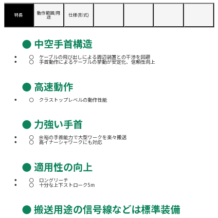
動作範囲/用
特長
仕様(形式)
途
● 中空手首構造
ケーブルの飛び出しによる周辺装置との干渉を回避
手首動作によるケーブルの挙動が安定化、信頼性向上
● 高速動作
クラストップレベルの動作性能
● 力強い手首
余裕の手首能力で大型ワークを楽々搬送
高イナーシャワークにも対応
● 適用性の向上
ロングリーチ
十分な上下ストローク5m
● 搬送用途の信号線などは標準装備