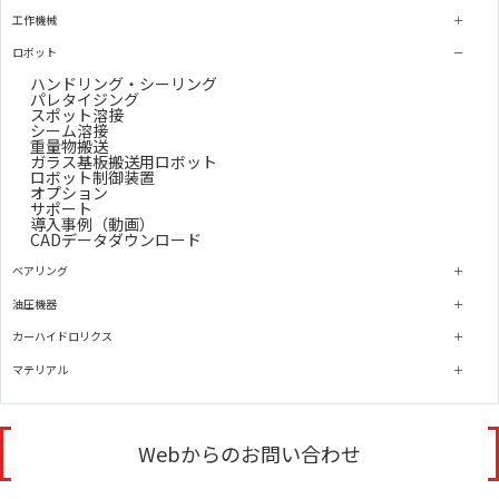
工作機械
ロボット
ハンドリング・シーリング
パレタイジング
スポット溶接
シーム溶接
重量物搬送
ガラス基板搬送用ロボット
ロボット制御装置
オプション
サポート
導入事例（動画）
CADデータダウンロード
ベアリング
油圧機器
カーハイドロリクス
マテリアル
Webからのお問い合わせ