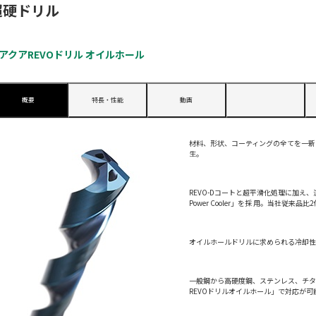
超硬ドリル
アクアREVOドリル オイルホール
概要
特長・性能
動画
材料、形状、コーティングの全てを一新
生。
REVO-Dコートと超平滑化処理に加え
Power Cooler」を採 用。当社従
オイルホールドリルに求められる冷却
一般鋼から高硬度鋼、ステンレス、チ
REVOドリルオイルホール」で対応が可