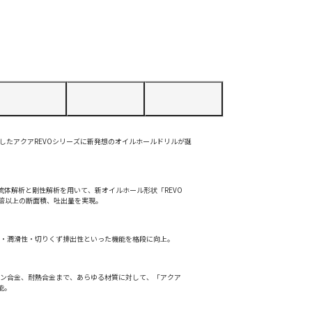
したアクアREVOシリーズに新発想のオイルホールドリルが誕
、流体解析と剛性解析を用いて、新オイルホール形状「REVO
来品比2倍以上の断面積、吐出量を実現。
性・潤滑性・切りくず排出性といった機能を格段に向上。
タン合金、耐熱合金まで、あらゆる材質に対して、「アクア
能。