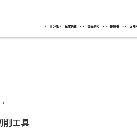
HOME
企業情報
商品情報
IR情報
お知
採用情報
トップ
トップ
トップ
事業分野別)
IRライブラリー
IR情報
ロボット
NACHI-BUSINESS news
業
ジ
4事業の紹介
ッセージ
工作機械
ロボット
ル
IRカレンダー
社員専用
よ
キャリア採用
カーハイドロリクス
企業理念
マテリアル
FAQ
事業拠点
ホール
切削工具