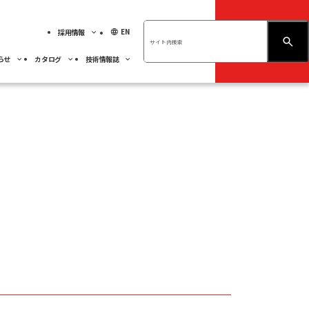
language
EN
採用情報
お問い合わせ
らせ
カタログ
技術情報誌
績ハイライト
展示会情報
ベアリング
不二越技報
先輩社員の紹介
ベアリング
くあるご質問
人材育成
事業紹介
採用MY PAGE
サステナビリティ