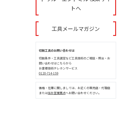
トへ
工具メールマガジン
切削工具のお問い合わせは
切削条件・工具選定など工具技術のご相談・照会・お
問い合わせはこちらから
お客様技術テレホンサービス
0120-714-159
価格・在庫に関しましては、お近くの販売店・代理店
または
当社営業拠点
へお問い合わせください。