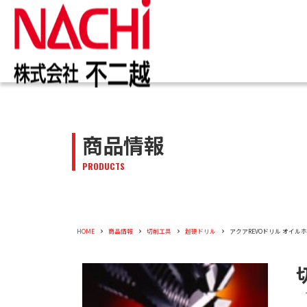
IR情報
お知らせ一覧
カタログ一覧
技術情報誌
トップ
トップ
トップ
トップ
企業情報
商品情報
商品情報
株主・投資家のみなさまへ
トピックス
切削工具
PDF版(Vol.別)
商品情報
工作機械
PDF版(
メッセー
トップメ
切削工具
PRODUCTS
株主・株式情報
油圧機器
マテリア
新卒採用
会社概要
油圧機器
企業情報
役員紹介
HOME
商品情報
切削工具
超硬ドリル
アクアREVOドリル オイル